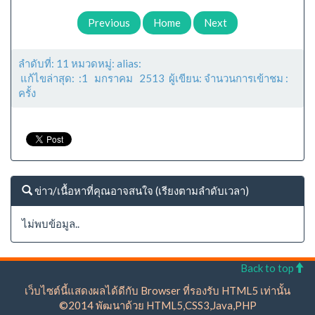
Previous
Home
Next
ลำดับที่: 11 หมวดหมู่: alias:
แก้ไขล่าสุด: :1 มกราคม 2513 ผู้เขียน: จำนวนการเข้าชม :
ครั้ง
ข่าว/เนื้อหาที่คุณอาจสนใจ (เรียงตามลำดับเวลา)
ไม่พบข้อมูล..
Back to top
เว็บไซต์นี้แสดงผลได้ดีกับ Browser ที่รองรับ HTML5 เท่านั้น
©2014 พัฒนาด้วย HTML5,CSS3,Java,PHP