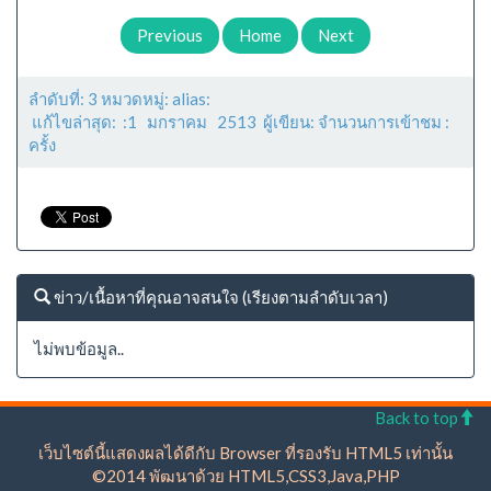
Previous
Home
Next
ลำดับที่: 3 หมวดหมู่: alias:
แก้ไขล่าสุด: :1 มกราคม 2513 ผู้เขียน: จำนวนการเข้าชม :
ครั้ง
ข่าว/เนื้อหาที่คุณอาจสนใจ (เรียงตามลำดับเวลา)
ไม่พบข้อมูล..
Back to top
เว็บไซต์นี้แสดงผลได้ดีกับ Browser ที่รองรับ HTML5 เท่านั้น
©2014 พัฒนาด้วย HTML5,CSS3,Java,PHP