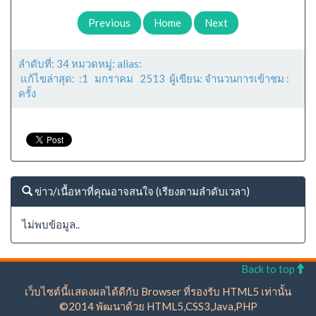
Previous
Home
Next
ลำดับที่: 34 หมวดหมู่: alias:
แก้ไขล่าสุด: :1 มกราคม 2513 ผู้เขียน: จำนวนการเข้าชม :
ครั้ง
ข่าว/เนื้อหาที่คุณอาจสนใจ (เรียงตามลำดับเวลา)
ไม่พบข้อมูล..
Back to top
เว็บไซต์นี้แสดงผลได้ดีกับ Browser ที่รองรับ HTML5 เท่านั้น
©2014 พัฒนาด้วย HTML5,CSS3,Java,PHP