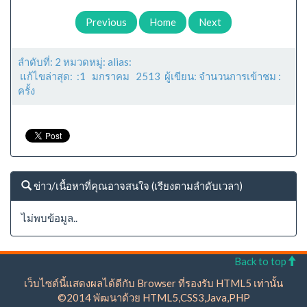
Previous
Home
Next
ลำดับที่: 2 หมวดหมู่: alias:
แก้ไขล่าสุด: :1 มกราคม 2513 ผู้เขียน: จำนวนการเข้าชม :
ครั้ง
ข่าว/เนื้อหาที่คุณอาจสนใจ (เรียงตามลำดับเวลา)
ไม่พบข้อมูล..
Back to top
เว็บไซต์นี้แสดงผลได้ดีกับ Browser ที่รองรับ HTML5 เท่านั้น
©2014 พัฒนาด้วย HTML5,CSS3,Java,PHP