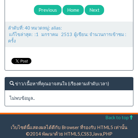
Previous
Home
Next
ลำดับที่: 40 หมวดหมู่: alias:
แก้ไขล่าสุด: :1 มกราคม 2513 ผู้เขียน: จำนวนการเข้าชม :
ครั้ง
ข่าว/เนื้อหาที่คุณอาจสนใจ (เรียงตามลำดับเวลา)
ไม่พบข้อมูล..
Back to top
เว็บไซต์นี้แสดงผลได้ดีกับ Browser ที่รองรับ HTML5 เท่านั้น
©2014 พัฒนาด้วย HTML5,CSS3,Java,PHP