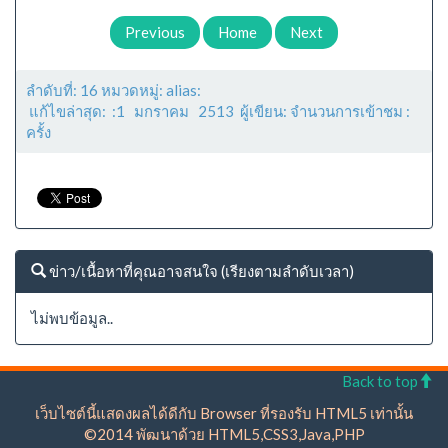
Previous
Home
Next
ลำดับที่: 16 หมวดหมู่: alias:
แก้ไขล่าสุด: :1 มกราคม 2513 ผู้เขียน: จำนวนการเข้าชม :
ครั้ง
ข่าว/เนื้อหาที่คุณอาจสนใจ (เรียงตามลำดับเวลา)
ไม่พบข้อมูล..
Back to top
เว็บไซต์นี้แสดงผลได้ดีกับ Browser ที่รองรับ HTML5 เท่านั้น
©2014 พัฒนาด้วย HTML5,CSS3,Java,PHP