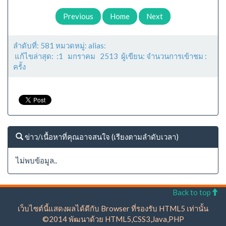
Previous
Home
Next
ลำดับที่: 581 หมวดหมู่: alias:
แก้ไขล่าสุด: :1 มกราคม 2513 ผู้เขียน: จำนวนการเข้าชม :
ครั้ง
ข่าว/เนื้อหาที่คุณอาจสนใจ (เรียงตามลำดับเวลา)
ไม่พบข้อมูล..
Back to top
เว็บไซต์นี้แสดงผลได้ดีกับ Browser ที่รองรับ HTML5 เท่านั้น
©2014 พัฒนาด้วย HTML5,CSS3,Java,PHP