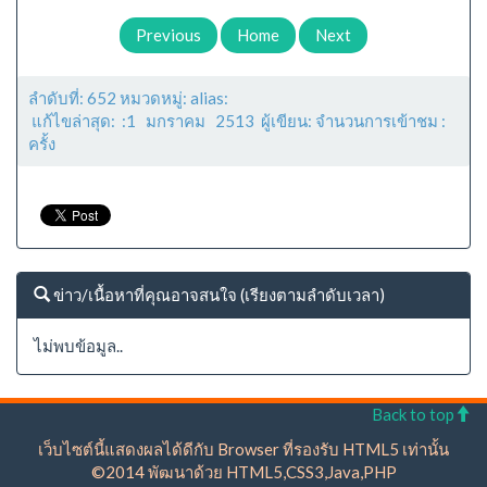
Previous
Home
Next
ลำดับที่: 652 หมวดหมู่: alias:
แก้ไขล่าสุด: :1 มกราคม 2513 ผู้เขียน: จำนวนการเข้าชม :
ครั้ง
ข่าว/เนื้อหาที่คุณอาจสนใจ (เรียงตามลำดับเวลา)
ไม่พบข้อมูล..
Back to top
เว็บไซต์นี้แสดงผลได้ดีกับ Browser ที่รองรับ HTML5 เท่านั้น
©2014 พัฒนาด้วย HTML5,CSS3,Java,PHP