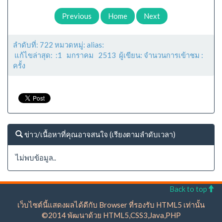
Previous
Home
Next
ลำดับที่: 722 หมวดหมู่: alias:
แก้ไขล่าสุด: :1 มกราคม 2513 ผู้เขียน: จำนวนการเข้าชม :
ครั้ง
ข่าว/เนื้อหาที่คุณอาจสนใจ (เรียงตามลำดับเวลา)
ไม่พบข้อมูล..
Back to top
เว็บไซต์นี้แสดงผลได้ดีกับ Browser ที่รองรับ HTML5 เท่านั้น
©2014 พัฒนาด้วย HTML5,CSS3,Java,PHP