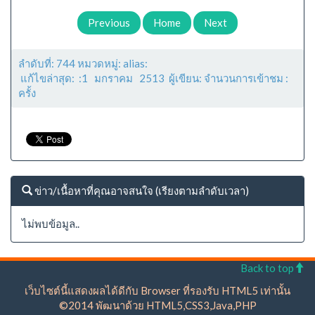
Previous
Home
Next
ลำดับที่: 744 หมวดหมู่: alias:
แก้ไขล่าสุด: :1 มกราคม 2513 ผู้เขียน: จำนวนการเข้าชม :
ครั้ง
ข่าว/เนื้อหาที่คุณอาจสนใจ (เรียงตามลำดับเวลา)
ไม่พบข้อมูล..
Back to top
เว็บไซต์นี้แสดงผลได้ดีกับ Browser ที่รองรับ HTML5 เท่านั้น
©2014 พัฒนาด้วย HTML5,CSS3,Java,PHP