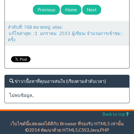
Previous
Home
Next
ลำดับที่: 768 หมวดหมู่: alias:
แก้ไขล่าสุด: :1 มกราคม 2513 ผู้เขียน: จำนวนการเข้าชม :
ครั้ง
ข่าว/เนื้อหาที่คุณอาจสนใจ (เรียงตามลำดับเวลา)
ไม่พบข้อมูล..
Back to top
เว็บไซต์นี้แสดงผลได้ดีกับ Browser ที่รองรับ HTML5 เท่านั้น
©2014 พัฒนาด้วย HTML5,CSS3,Java,PHP