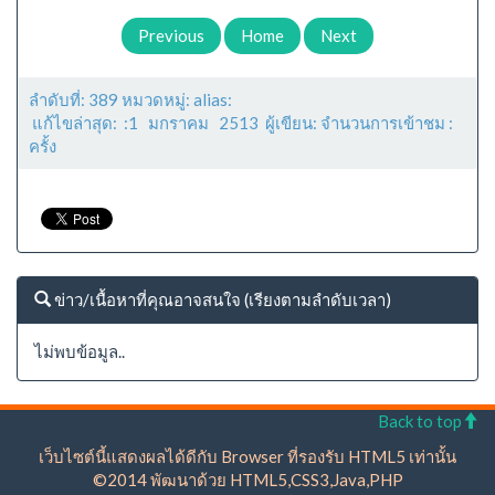
Previous
Home
Next
ลำดับที่: 389 หมวดหมู่: alias:
แก้ไขล่าสุด: :1 มกราคม 2513 ผู้เขียน: จำนวนการเข้าชม :
ครั้ง
ข่าว/เนื้อหาที่คุณอาจสนใจ (เรียงตามลำดับเวลา)
ไม่พบข้อมูล..
Back to top
เว็บไซต์นี้แสดงผลได้ดีกับ Browser ที่รองรับ HTML5 เท่านั้น
©2014 พัฒนาด้วย HTML5,CSS3,Java,PHP